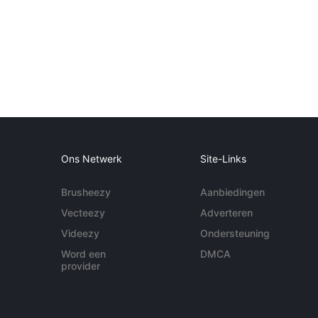
Ons Netwerk
Site-Links
Brusheezy
Aanbiedingen
Vecteezy
Adverteren
Videezy
Ondersteuning
Word een
DMCA
provider