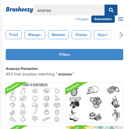
lose
Inloggen
Aanmelden
Fruit
Mango-
Banaan
Oranje
Appel
Aardb
Filters
Ananas Penselen
453 free brushes matching
ananas