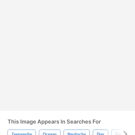
This Image Appears In Searches For
Zeepaardje
Oceaan
Nautische
Dier
Zee
N