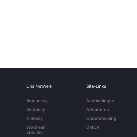
Ons Netwerk
Site-Links
Brusheezy
Aanbiedingen
Vecteezy
Adverteren
Videezy
Ondersteuning
Word een
DMCA
provider