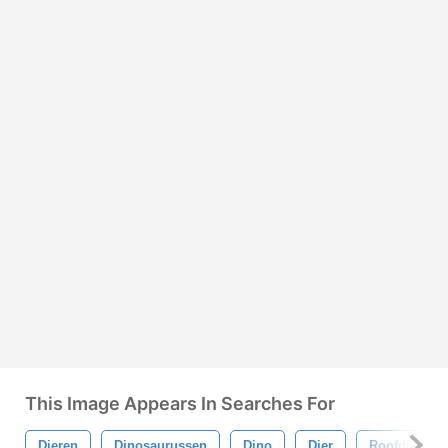
This Image Appears In Searches For
Dieren
Dinosaurussen
Dino
Dier
Roofdier