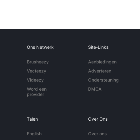
Ons Netwerk
Site-Links
Brusheezy
Aanbiedingen
Vecteezy
Adverteren
Videezy
Ondersteuning
Word een
DMCA
provider
Talen
Over Ons
English
Over ons