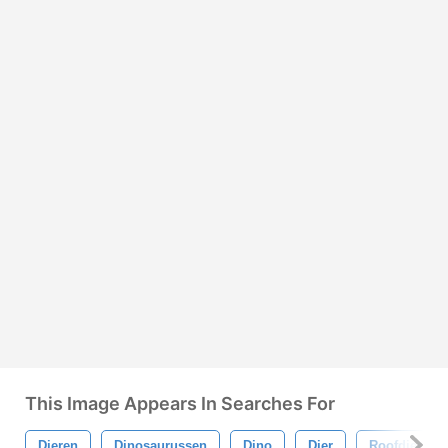
This Image Appears In Searches For
Dieren
Dinosaurussen
Dino
Dier
Roofdier