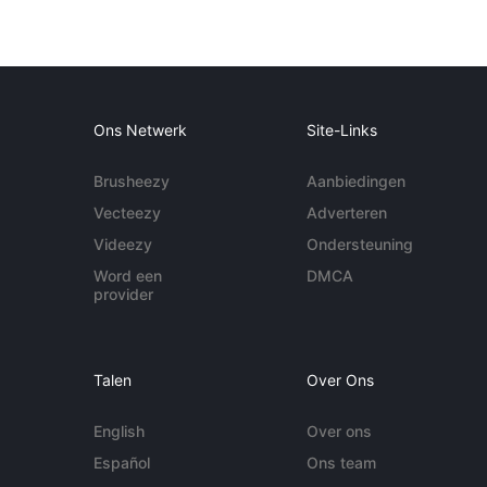
Ons Netwerk
Site-Links
Brusheezy
Aanbiedingen
Vecteezy
Adverteren
Videezy
Ondersteuning
Word een
DMCA
provider
Talen
Over Ons
English
Over ons
Español
Ons team