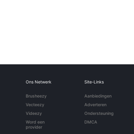
Ons Netwerk
Site-Links
Brusheezy
Aanbiedingen
Vecteezy
Adverteren
Videezy
Ondersteuning
Word een
DMCA
provider