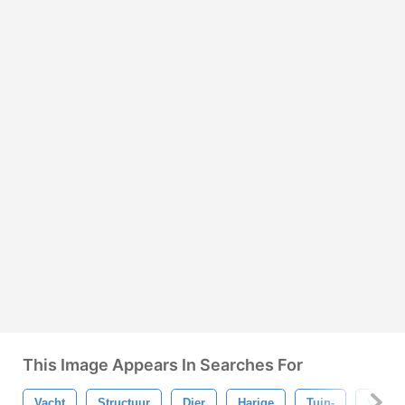
This Image Appears In Searches For
Vacht
Structuur
Dier
Harige
Tuin-
Vogels