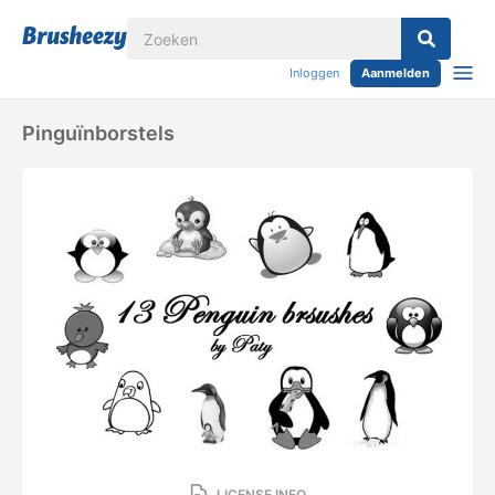
Inloggen
Aanmelden
Pinguïnborstels
LICENSE INFO