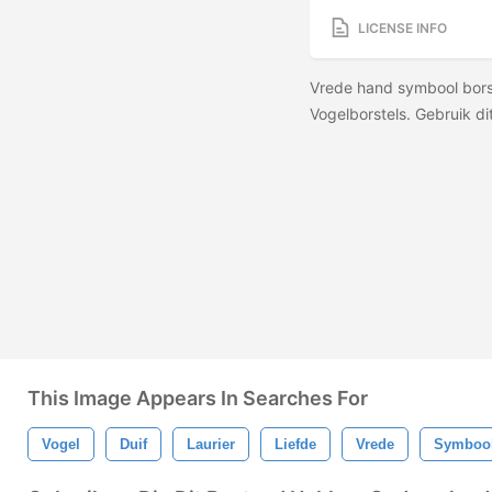
LICENSE INFO
Vrede hand symbool bors
Vogelborstels. Gebruik 
This Image Appears In Searches For
Vogel
Duif
Laurier
Liefde
Vrede
Symboo