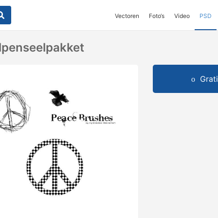
Vectoren
Foto‘s
Video
PSD
penseelpakket
Grat