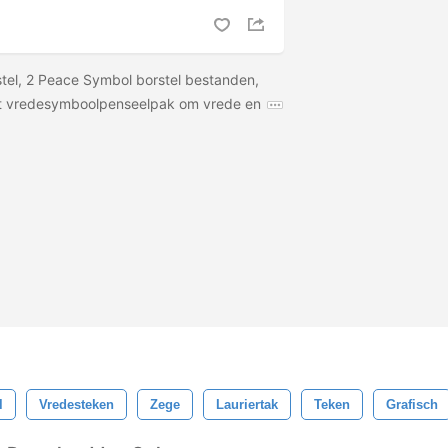
tel, 2 Peace Symbol borstel bestanden,
dit vredesymboolpenseelpak om vrede en
l
Vredesteken
Zege
Lauriertak
Teken
Grafisch