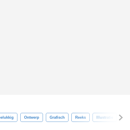
elukkig
Ontwerp
Grafisch
Reeks
Illustratie
Sch