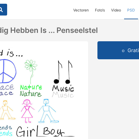
Vectoren
Foto‘s
Video
PSD
g Hebben Is ... Penseelstel
Grat