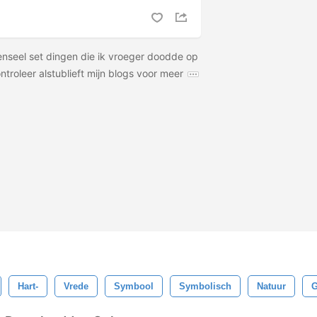
penseel set dingen die ik vroeger doodde op
troleer alstublieft mijn blogs voor meer
Hart-
Vrede
Symbool
Symbolisch
Natuur
G