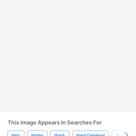
This Image Appears In Searches For
Hart-
Harten
Hand-
Hand Getekend
Vormen