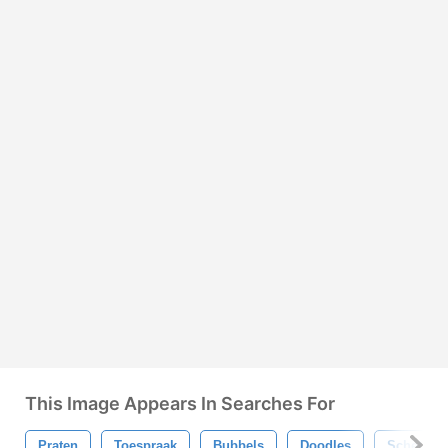
This Image Appears In Searches For
Praten
Toespraak
Bubbels
Doodles
Schetsen