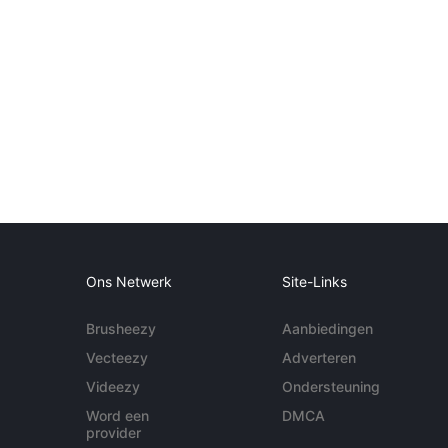
Ons Netwerk
Site-Links
Brusheezy
Aanbiedingen
Vecteezy
Adverteren
Videezy
Ondersteuning
Word een
DMCA
provider