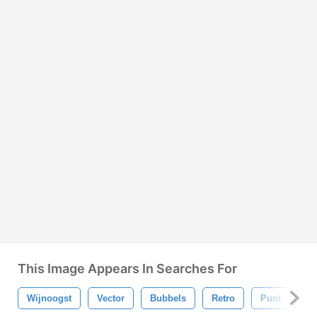
This Image Appears In Searches For
Wijnoogst
Vector
Bubbels
Retro
Punt
Pa