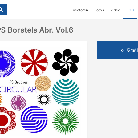
Vectoren
Foto‘s
Video
PSD
PS Borstels Abr. Vol.6
Grat