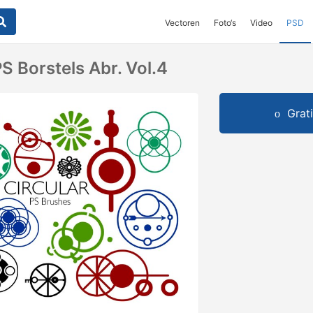
Vectoren
Foto‘s
Video
PSD
PS Borstels Abr. Vol.4
Grat