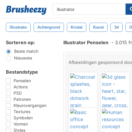
Illustratie
Achtergrond
Kristal
Kunst
3d
O
Sorteren op:
Illustrator Penselen
-
3.015 f
Beste match
Nieuwste
Afbeeldingen gesponsord do
Bestandstype
Penselen
Actions
PSD
Patronen
Kleurovergangen
Textures
Symbolen
Vormen
Styles