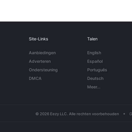
Site-Links
Talen
Aanbiedingen
English
Adverteren
Español
Ondersteuning
Português
DMCA
Deutsch
Meer...
•
© 2026 Eezy LLC. Alle rechten voorbehouden
G