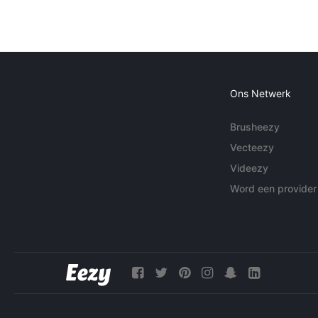
Ons Netwerk
Brusheezy
Vecteezy
Videezy
Word een provider