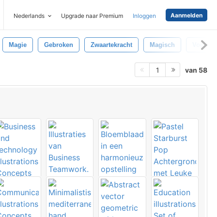
Aanmelden
Nederlands
Upgrade naar Premium
Inloggen
Magie
Gebroken
Zwaartekracht
Magisch
Voorwe
van 58
1