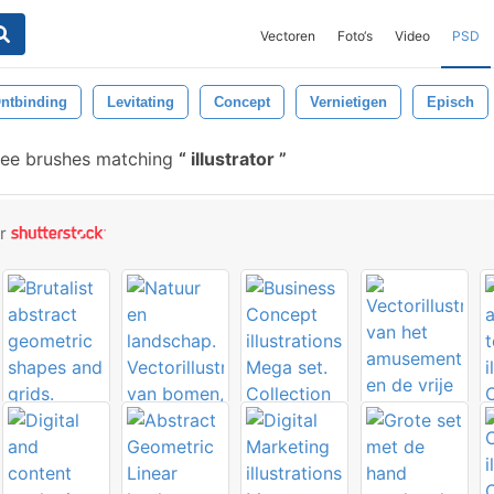
Vectoren
Foto‘s
Video
PSD
ntbinding
Levitating
Concept
Vernietigen
Episch
ree brushes matching
illustrator
or