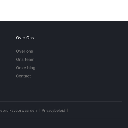
Over Ons
Over ons
Ons team
Onze blog
Contact
ebruiksvoorwaarden
Privacybeleid