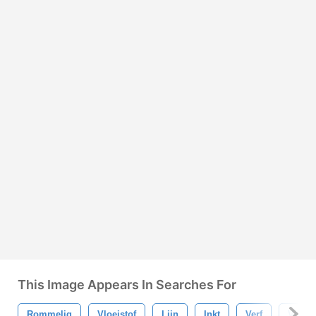
This Image Appears In Searches For
Rommelig
Vloeistof
Lijn
Inkt
Verf
Vorm