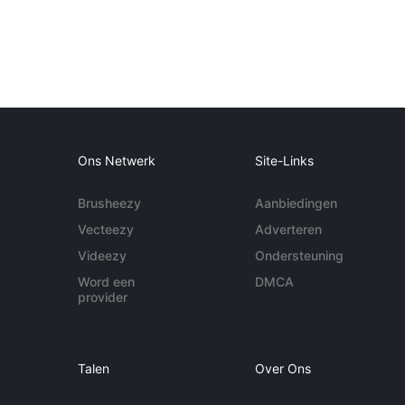
Ons Netwerk
Site-Links
Brusheezy
Aanbiedingen
Vecteezy
Adverteren
Videezy
Ondersteuning
Word een
DMCA
provider
Talen
Over Ons