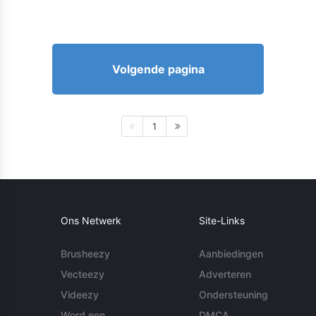
Volgende pagina
1
Ons Netwerk
Site-Links
Brusheezy
Aanbiedingen
Vecteezy
Adverteren
Videezy
Ondersteuning
Word een
DMCA