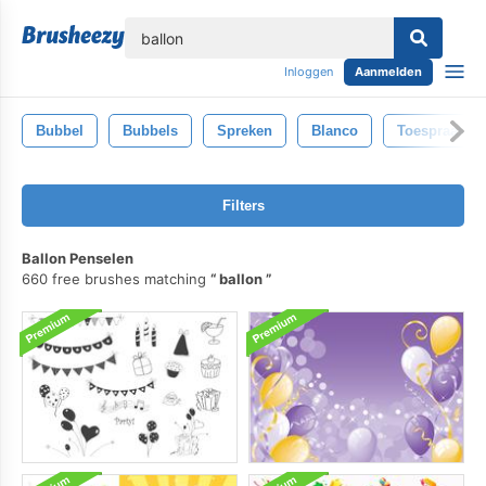
lose
Inloggen
Aanmelden
Bubbel
Bubbels
Spreken
Blanco
Toespraak
Filters
Ballon Penselen
660 free brushes matching
ballon