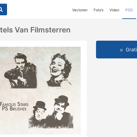
Vectoren
Foto‘s
Video
PSD
tels Van Filmsterren
Grat