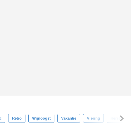
d
Retro
Wijnoogst
Vakantie
Viering
Kerstmis