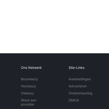
Ons Netwerk
Site-Links
Brusheezy
Aanbiedingen
Vecteezy
Adverteren
Videezy
Ondersteuning
Word een
DMCA
provider