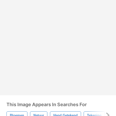
This Image Appears In Searches For
Bloemen
Natuur
Hand Getekend
Tekening
Sc