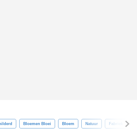
ilderd
Bloemen Bloei
Bloem
Natuur
Fabriek
O