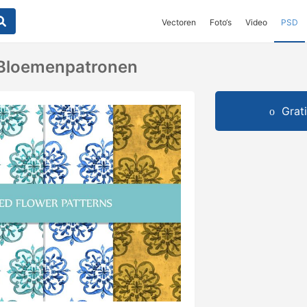
Vectoren
Foto‘s
Video
PSD
 Bloemenpatronen
Grat