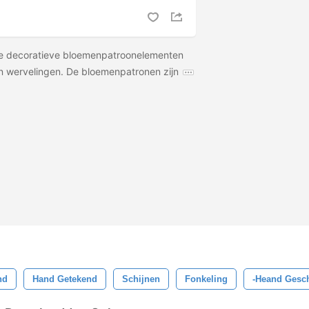
e decoratieve bloemenpatroonelementen
n wervelingen. De bloemenpatronen zijn
nd
Hand Getekend
Schijnen
Fonkeling
-heand Gesch