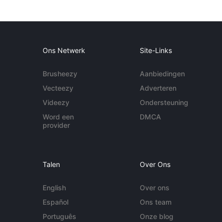
Ons Netwerk
Site-Links
Brusheezy
Aanbiedingen
Vecteezy
Adverteren
Videezy
Ondersteuning
Word een
DMCA
provider
Talen
Over Ons
English
Over ons
Español
Ons team
Português
Onze blog