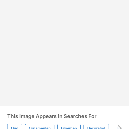
This Image Appears In Searches For
Oud
Ornamenten
Bloemen
Decoratief
Decorat