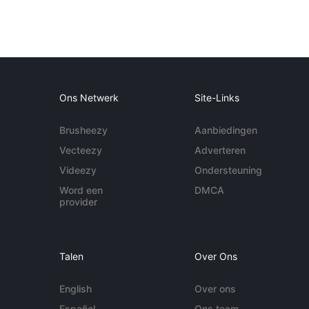
Ons Netwerk
Site-Links
Brusheezy
Aanbiedingen
Vecteezy
Adverteren
Videezy
Ondersteuning
Word een
DMCA
provider
Talen
Over Ons
English
Over ons
Español
Ons team