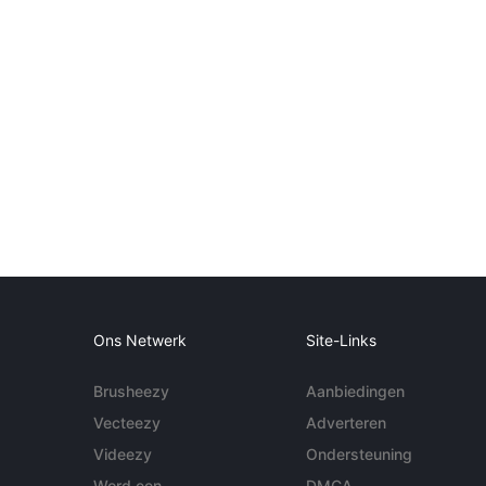
Ons Netwerk
Site-Links
Brusheezy
Aanbiedingen
Vecteezy
Adverteren
Videezy
Ondersteuning
Word een
DMCA