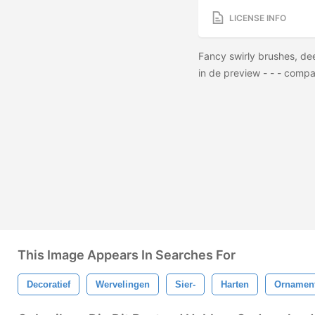
LICENSE INFO
Fancy swirly brushes, d
in de preview - - - comp
This Image Appears In Searches For
Decoratief
Wervelingen
Sier-
Harten
Ornamen