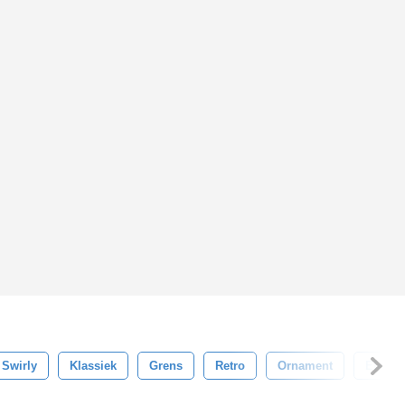
Swirly
Klassiek
Grens
Retro
Ornament
Elegan