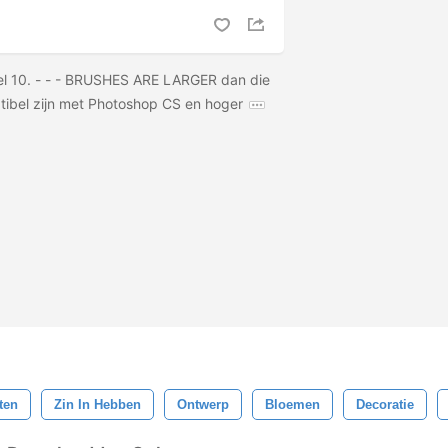
eel 10. - - - BRUSHES ARE LARGER dan die
atibel zijn met Photoshop CS en hoger
ten
Zin In Hebben
Ontwerp
Bloemen
Decoratie