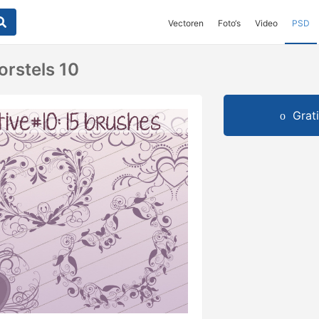
Vectoren
Foto‘s
Video
PSD
orstels 10
Grat