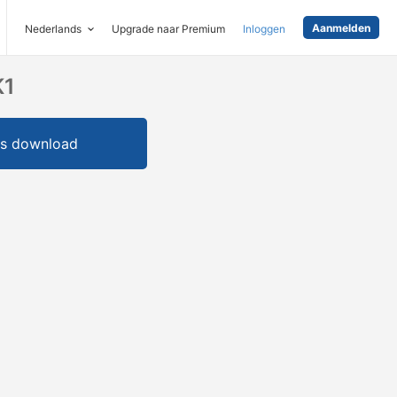
Aanmelden
Nederlands
Upgrade naar Premium
Inloggen
K1
is download