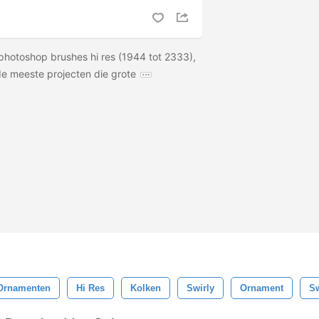
 photoshop brushes hi res (1944 tot 2333),
de meeste projecten die grote
Ornamenten
Hi Res
Kolken
Swirly
Ornament
Sw