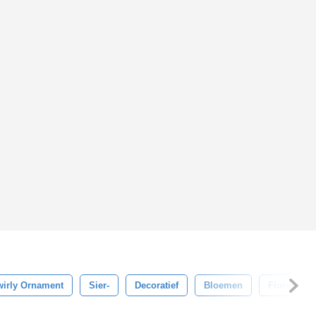
irly Ornament
Sier-
Decoratief
Bloemen
Floreren