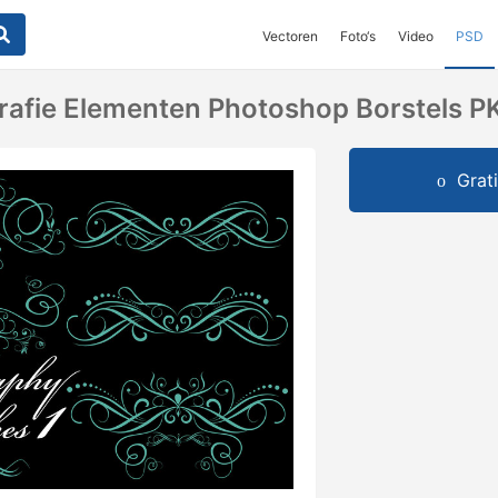
Vectoren
Foto‘s
Video
PSD
igrafie Elementen Photoshop Borstels P
Grat