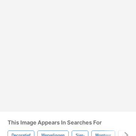
This Image Appears In Searches For
Decoratief
Wervelingen
Sier-
Montuur
Grens