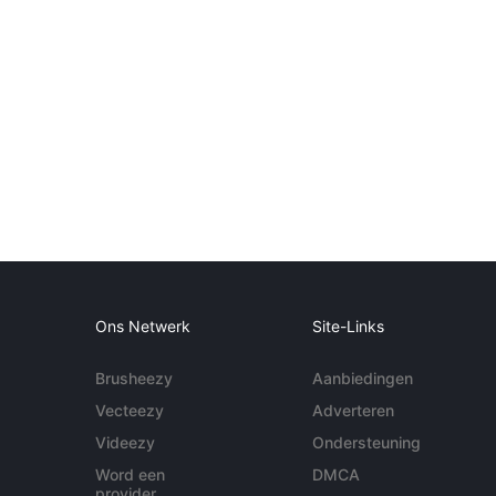
Ons Netwerk
Site-Links
Brusheezy
Aanbiedingen
Vecteezy
Adverteren
Videezy
Ondersteuning
Word een
DMCA
provider