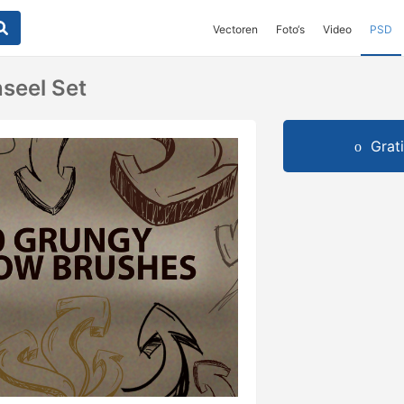
Vectoren
Foto‘s
Video
PSD
nseel Set
Grat