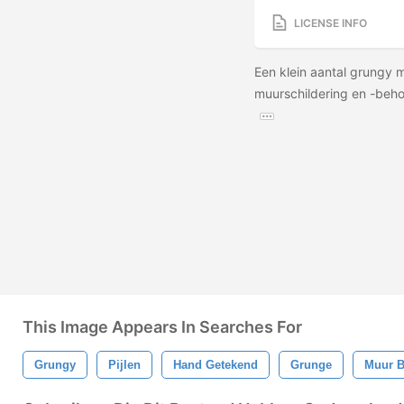
LICENSE INFO
Een klein aantal grungy m
muurschildering en -beho
This Image Appears In Searches For
Grungy
Pijlen
Hand Getekend
Grunge
Muur B