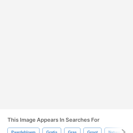
This Image Appears In Searches For
Paardebloem
Gratis
Gras
Groot
Natuur