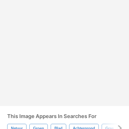
This Image Appears In Searches For
Natuur
Groen
Blad
Achtergrond
Gras
Ve