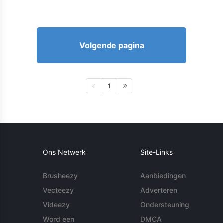
Volgende pagina
1
Ons Netwerk
Site-Links
Brusheezy
Aanbiedingen
Vecteezy
Adverteren
Videezy
Ondersteuning
Word een
DMCA