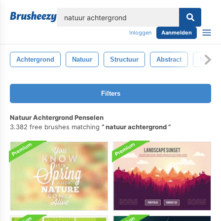
lose
Inloggen
Aanmelden
Achtergrond
Natuur
Structuur
Abstract
Natuurl
Filters
Natuur Achtergrond Penselen
3.382 free brushes matching
natuur achtergrond