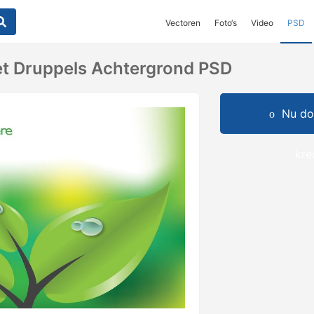
Vectoren
Foto‘s
Video
PSD
t Druppels Achtergrond PSD
Nu do
kre