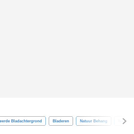
eerde Bladachtergrond
Bladeren
Natuur Behang
Natuur 