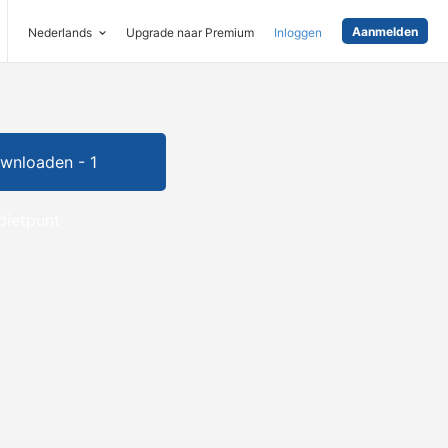
Aanmelden
Nederlands
Upgrade naar Premium
Inloggen
wnloaden - 1
dietpunt