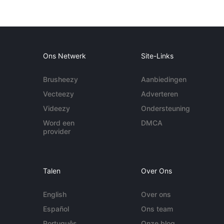
Ons Netwerk
Site-Links
Brusheezy
Aanbiedingen
Vecteezy
Adverteren
Videezy
Ondersteuning
Word een
DMCA
provider
Talen
Over Ons
English
Over ons
Español
Ons team
Português
Onze blog