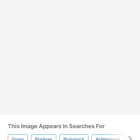
This Image Appears In Searches For
Groen
Bladeren
Biologisch
Achtergrond
Mod