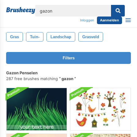
lose
Inloggen
Aanmelden
Gras
Tuin-
Landschap
Grasveld
Filters
Gazon Penselen
287 free brushes matching
gazon