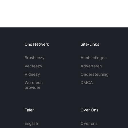
Ons Netwerk
Site-Links
Brusheezy
Aanbiedingen
Vecteezy
Adverteren
Videezy
Ondersteuning
Word een
DMCA
provider
Talen
Over Ons
English
Over ons