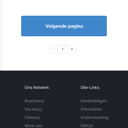
Volgende pagina
1
Ons Netwerk
Site-Links
Brusheezy
Aanbiedingen
Vecteezy
Adverteren
Videezy
Ondersteuning
Word een
DMCA