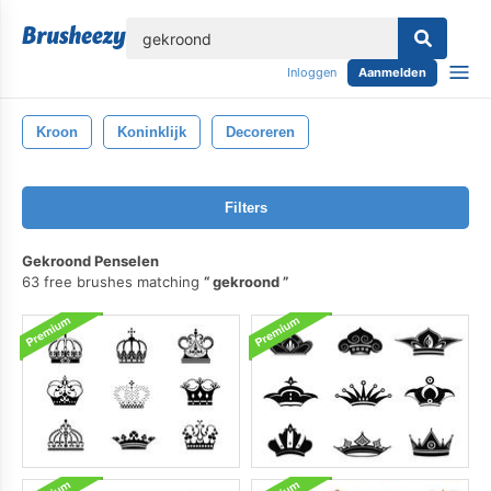
lose
Inloggen
Aanmelden
Kroon
Koninklijk
Decoreren
Filters
Gekroond Penselen
63 free brushes matching
gekroond