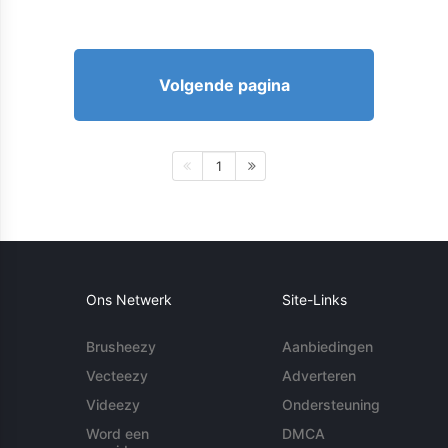
Volgende pagina
1
Ons Netwerk
Site-Links
Brusheezy
Aanbiedingen
Vecteezy
Adverteren
Videezy
Ondersteuning
Word een
DMCA