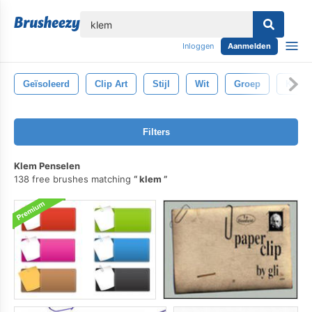
lose
Inloggen
Aanmelden
Geïsoleerd
Clip Art
Stijl
Wit
Groep
Kunst
Filters
Klem Penselen
138 free brushes matching
klem