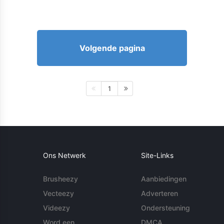
Volgende pagina
1
Ons Netwerk
Site-Links
Brusheezy
Aanbiedingen
Vecteezy
Adverteren
Videezy
Ondersteuning
Word een
DMCA