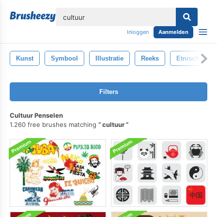
lose
Inloggen
Aanmelden
Kunst
Symbool
Illustratie
Reeks
Etnisch
Filters
Cultuur Penselen
1.260 free brushes matching
cultuur