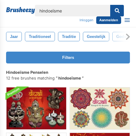
lose
Inloggen
Aanmelden
Jaar
Traditioneel
Traditie
Geestelijk
Godsdiens
Filters
Hindoeïsme Penselen
12 free brushes matching
hindoeïsme