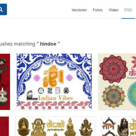
Vectoren
Foto‘s
Video
PSD
rushes matching
hindoe