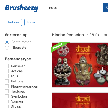
Indiaas
Indië
Sorteren op:
Hindoe Penselen
-
26 free b
Beste match
Nieuwste
Bestandstype
Penselen
Actions
PSD
Patronen
Kleurovergangen
Textures
Symbolen
Vormen
Styles