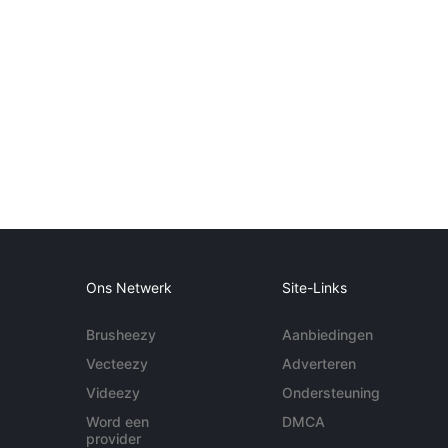
Ons Netwerk
Site-Links
Brusheezy
Aanbiedingen
Vecteezy
Adverteren
Videezy
Ondersteuning
Word een
DMCA
provider