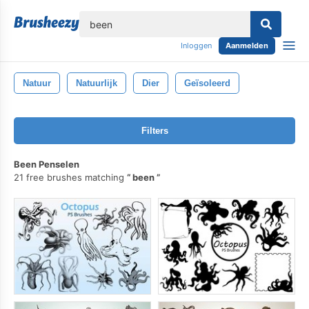
lose
Inloggen
Aanmelden
Natuur
Natuurlijk
Dier
Geïsoleerd
Filters
Been Penselen
21 free brushes matching
been