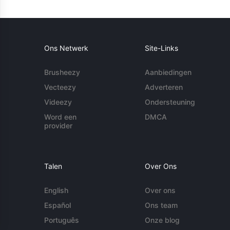
Ons Netwerk
Site-Links
Brusheezy
Aanbiedingen
Vecteezy
Adverteren
Videezy
Ondersteuning
Word een
DMCA
provider
Talen
Over Ons
English
Over ons
Español
Ons team
Português
Onze blog