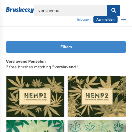
lose
Inloggen
Aanmelden
Filters
Verslavend Penselen
7 free brushes matching
verslavend