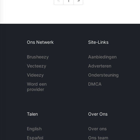
1
Ons Netwerk
Site-Links
Brusheezy
Aanbiedingen
Vecteezy
Adverteren
Videezy
Ondersteuning
Word een
DMCA
provider
Talen
Over Ons
English
Over ons
Español
Ons team