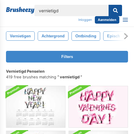
lose
Inloggen
Aanmelden
Vernietigen
Achtergrond
Ontbinding
Episch
G
Filters
Vernietigd Penselen
419 free brushes matching
vernietigd