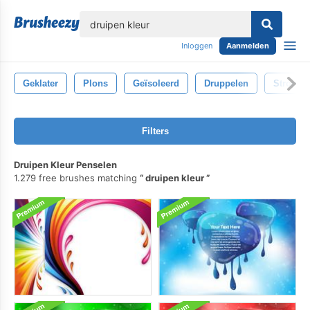
lose
Inloggen
Aanmelden
Geklater
Plons
Geïsoleerd
Druppelen
Stroom
Filters
Druipen Kleur Penselen
1.279 free brushes matching
druipen kleur