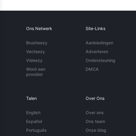
Ons Netwerk
Site-Links
Brusheezy
Aanbiedingen
Vecteezy
Adverteren
Videezy
Ondersteuning
Word een
DMCA
provider
Talen
Over Ons
English
Over ons
Español
Ons team
Português
Onze blog