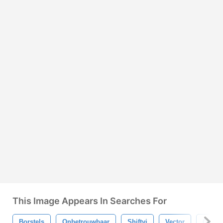
This Image Appears In Searches For
Borstels
Onbetrouwbaar
Shiftyj
Vector
Grafie