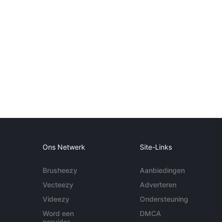
Ons Netwerk
Site-Links
Brusheezy
Aanbiedingen
Vecteezy
Adverteren
Videezy
Ondersteuning
Word een
DMCA
provider