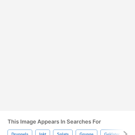
This Image Appears In Searches For
Druppels
Inkt
Splats
Grunge
Geklater
Pl