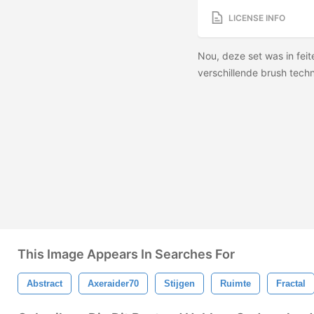
LICENSE INFO
Nou, deze set was in fei
verschillende brush tech
This Image Appears In Searches For
Abstract
Axeraider70
Stijgen
Ruimte
Fractal