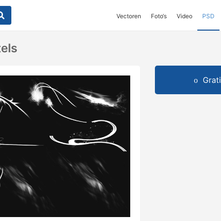
Vectoren
Foto‘s
Video
PSD
tels
Grat