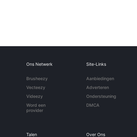
Ons Netwerk
Site-Links
Brusheezy
Aanbiedingen
Vecteezy
Adverteren
Videezy
Ondersteuning
Word een
DMCA
provider
Talen
Over Ons