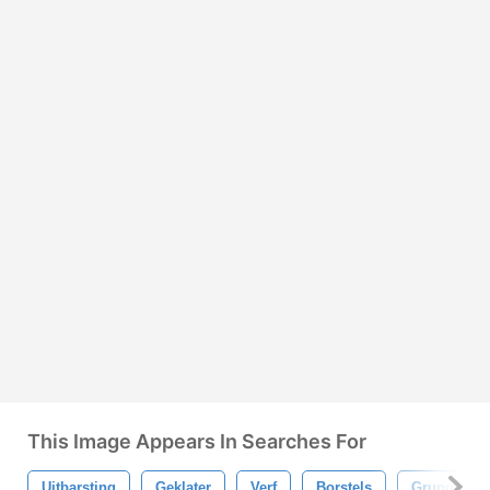
This Image Appears In Searches For
Uitbarsting
Geklater
Verf
Borstels
Grunge